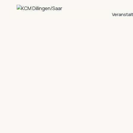
Veranstal
→
→
→
→
→
→
→
→
→