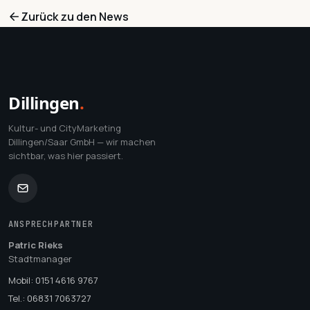
Zurück zu den News
Dillingen
.
Kultur- und CityMarketing
Dillingen/Saar GmbH — wir machen
sichtbar, was hier passiert.
ANSPRECHPARTNER
Patric Rieks
Stadtmanager
Mobil: 0151 4616 9767
Tel.: 06831 7063727