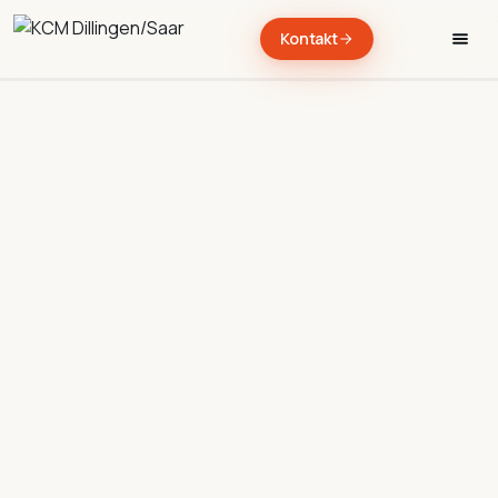
Kontakt
→
→
→
→
→
→
→
→
→