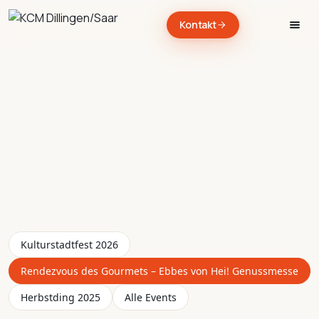
Kontakt
→
→
→
→
→
→
→
Kulturstadtfest 2026
→
Rendezvous des Gourmets – Ebbes von Hei! Genussmesse
→
Herbstding 2025
Alle Events