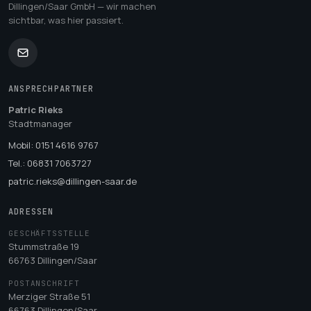
Dillingen/Saar GmbH — wir machen
sichtbar, was hier passiert.
ANSPRECHPARTNER
Patric Rieks
Stadtmanager
Mobil: 0151 4616 9767
Tel.: 06831 7063727
patric.rieks@dillingen-saar.de
ADRESSEN
GESCHÄFTSSTELLE
Stummstraße 19
66763 Dillingen/Saar
POSTANSCHRIFT
Merziger Straße 51
66763 Dillingen/Saar